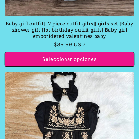
Baby girl outfit|| 2 piece outfit gilrs|| girls set||Baby
shower gift||1st birthday outfit girls||Baby girl
emboridered valentines baby
Precio
$39.99 USD
habitual
Seleccionar opciones