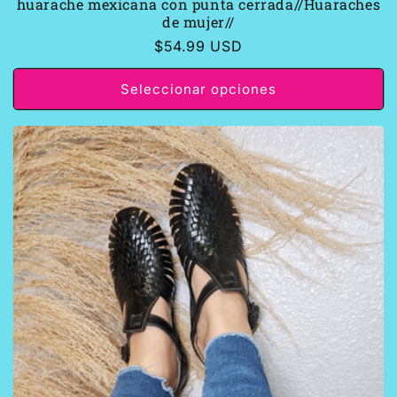
huarache mexicana con punta cerrada//Huaraches
de mujer//
Precio
$54.99 USD
habitual
Seleccionar opciones