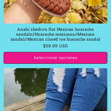
Anahi shedron flat Mexican huarache
sandals//Huarache mexicano//Mexican
sandal//Mexican closed toe huarache sandal
Precio
$59.99 USD
habitual
Seleccionar opciones