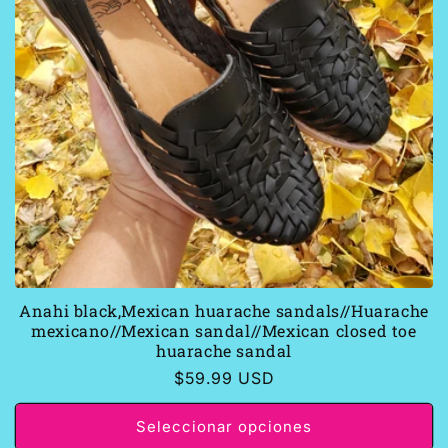
Anahi black,Mexican huarache sandals//Huarache
mexicano//Mexican sandal//Mexican closed toe
huarache sandal
Precio
$59.99 USD
habitual
Seleccionar opciones