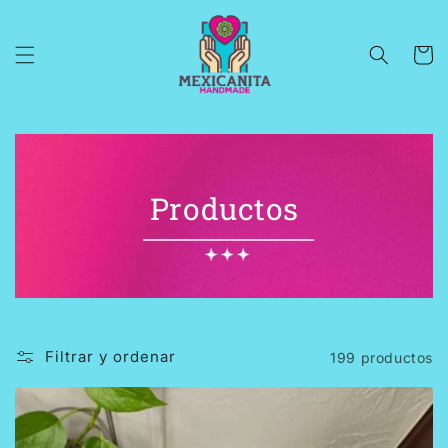
Ir
directamente
al contenido
Carrito
C
Productos
o
l
e
c
Filtrar y ordenar
199 productos
c
i