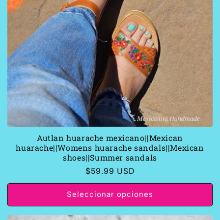
Autlan huarache mexicano||Mexican
huarache||Womens huarache sandals||Mexican
shoes||Summer sandals
Precio
$59.99 USD
habitual
Seleccionar opciones