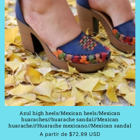
Azul high heels/Mexican heels/Mexican
huaraches//huarache sandal//Mexican
huarache///Huarache mexicano//Mexican sandal
Precio
A partir de $72.99 USD