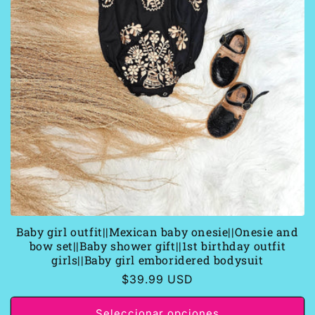
Baby girl outfit||Mexican baby onesie||Onesie and
bow set||Baby shower gift||1st birthday outfit
girls||Baby girl emboridered bodysuit
Precio
$39.99 USD
habitual
Seleccionar opciones